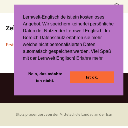
Zum
Suchen
Inhalt
nach:
springen
Lernwelt-Englisch.de ist ein kostenloses
Angebot. Wir speichern keinerlei persönliche
Zellen – Bausteine des Lebens
Daten der Nutzer der Lernwelt Englisch. Im
Bereich Datenschutz erfahren sie mehr,
Erstellt mit der revolutionären KI von to_teach!!
welche nicht personalisierten Daten
automatisch gespeichert werden. Viel Spaß
mit der Lernwelt Englisch!
Erfahre mehr
Nein, das möchte
Ist ok.
ich nicht.
Stolz präsentiert von der Mittelschule Landau an der Isar