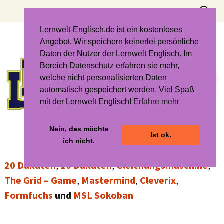
Zum
Suchen
Inhalt
nach:
springen
Lernwelt-Englisch.de ist ein kostenloses
Angebot. Wir speichern keinerlei persönliche
Daten der Nutzer der Lernwelt Englisch. Im
Bereich Datenschutz erfahren sie mehr,
welche nicht personalisierten Daten
automatisch gespeichert werden. Viel Spaß
mit der Lernwelt Englisch!
Erfahre mehr
Nein, das möchte
Ist ok.
ich nicht.
20 Dukaten
,
10 Dukaten
,
Gleichungsmaschine
,
The Grid – Game
,
Mastermind
,
Cleverix
,
Formfuchs
und
MSL Sokoban