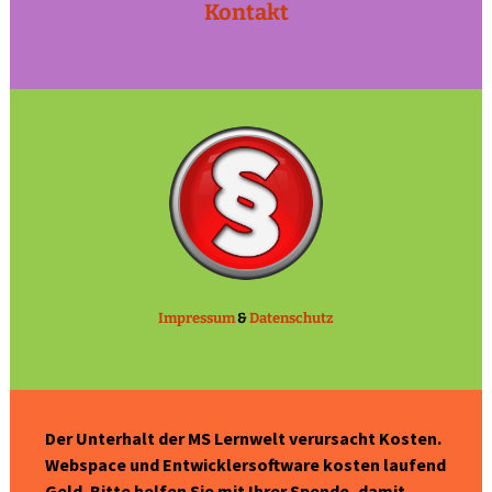
Kontakt
Impressum
&
Datenschutz
Der Unterhalt der MS Lernwelt verursacht Kosten.
Webspace und Entwicklersoftware kosten laufend
Geld. Bitte helfen Sie mit Ihrer Spende, damit