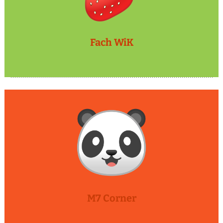
Fach WiK
M7 Corner