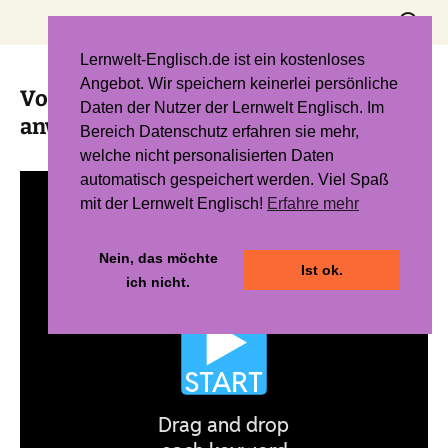
Zum
Suchen
Inhalt
nach:
springen
Lernwelt-Englisch.de ist ein kostenloses
Angebot. Wir speichern keinerlei persönliche
Vorzeichen und Rechenzeichen richtig
Daten der Nutzer der Lernwelt Englisch. Im
anwenden
Bereich Datenschutz erfahren sie mehr,
welche nicht personalisierten Daten
automatisch gespeichert werden. Viel Spaß
mit der Lernwelt Englisch!
Erfahre mehr
Nein, das möchte
Ist ok.
ich nicht.