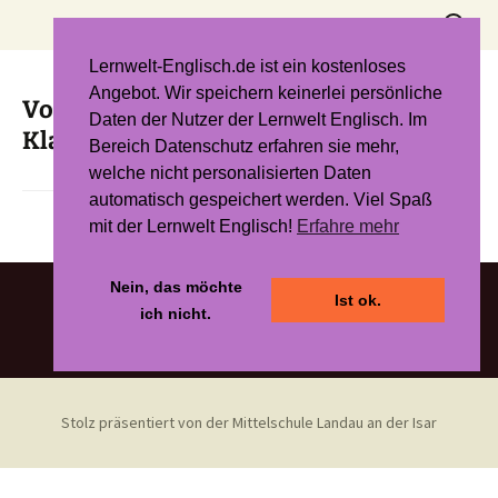
Zum
Suchen
Inhalt
nach:
springen
Lernwelt-Englisch.de ist ein kostenloses
Angebot. Wir speichern keinerlei persönliche
Vokabeln schreiben – Blue Line 9.
Daten der Nutzer der Lernwelt Englisch. Im
Klasse R
Bereich Datenschutz erfahren sie mehr,
welche nicht personalisierten Daten
automatisch gespeichert werden. Viel Spaß
mit der Lernwelt Englisch!
Erfahre mehr
Nein, das möchte
Ist ok.
ich nicht.
Stolz präsentiert von der Mittelschule Landau an der Isar