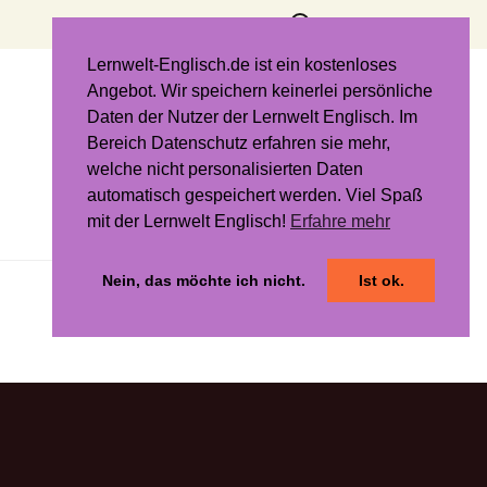
Suchen
nach:
Lernwelt-Englisch.de ist ein kostenloses
Angebot. Wir speichern keinerlei persönliche
Daten der Nutzer der Lernwelt Englisch. Im
Bereich Datenschutz erfahren sie mehr,
welche nicht personalisierten Daten
automatisch gespeichert werden. Viel Spaß
mit der Lernwelt Englisch!
Erfahre mehr
Nein, das möchte ich nicht.
Ist ok.