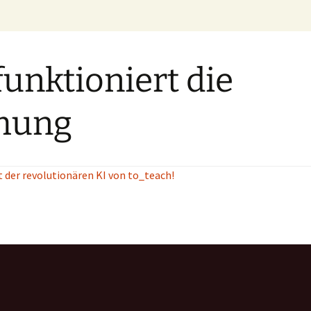
funktioniert die
mung
t der revolutionären KI von to_teach!