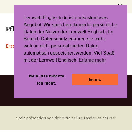
Zum
Suchen
Inhalt
nach:
springen
Lernwelt-Englisch.de ist ein kostenloses
Angebot. Wir speichern keinerlei persönliche
Pflanzliche und tierische Zellen
Daten der Nutzer der Lernwelt Englisch. Im
Bereich Datenschutz erfahren sie mehr,
Erstellt mit der revolutionären KI von to_teach!
welche nicht personalisierten Daten
automatisch gespeichert werden. Viel Spaß
mit der Lernwelt Englisch!
Erfahre mehr
Nein, das möchte
Ist ok.
ich nicht.
Stolz präsentiert von der Mittelschule Landau an der Isar