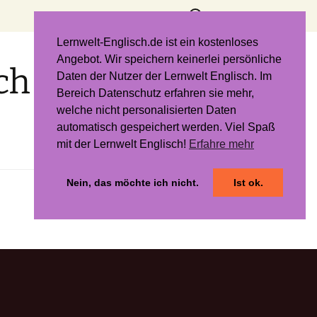
Suchen
nach:
Lernwelt-Englisch.de ist ein kostenloses
Angebot. Wir speichern keinerlei persönliche
ch
Daten der Nutzer der Lernwelt Englisch. Im
Bereich Datenschutz erfahren sie mehr,
welche nicht personalisierten Daten
automatisch gespeichert werden. Viel Spaß
mit der Lernwelt Englisch!
Erfahre mehr
Nein, das möchte ich nicht.
Ist ok.