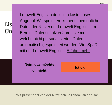
Zum
Suchen
Inhalt
nach:
springen
Lernwelt-Englisch.de ist ein kostenloses
Angebot. Wir speichern keinerlei persönliche
Listen and Write: New Highlight 10 –
Daten der Nutzer der Lernwelt Englisch. Im
Unit 2
Bereich Datenschutz erfahren sie mehr,
welche nicht personalisierten Daten
automatisch gespeichert werden. Viel Spaß
mit der Lernwelt Englisch!
Erfahre mehr
Nein, das möchte
Ist ok.
ich nicht.
Stolz präsentiert von der Mittelschule Landau an der Isar