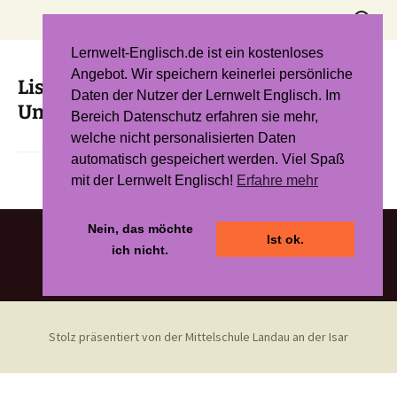
Zum
Suchen
Inhalt
nach:
springen
Lernwelt-Englisch.de ist ein kostenloses
Angebot. Wir speichern keinerlei persönliche
Listen and write – Blue Line 9. Klasse
Daten der Nutzer der Lernwelt Englisch. Im
Unit 4
Bereich Datenschutz erfahren sie mehr,
welche nicht personalisierten Daten
automatisch gespeichert werden. Viel Spaß
mit der Lernwelt Englisch!
Erfahre mehr
Nein, das möchte
Ist ok.
ich nicht.
Stolz präsentiert von der Mittelschule Landau an der Isar