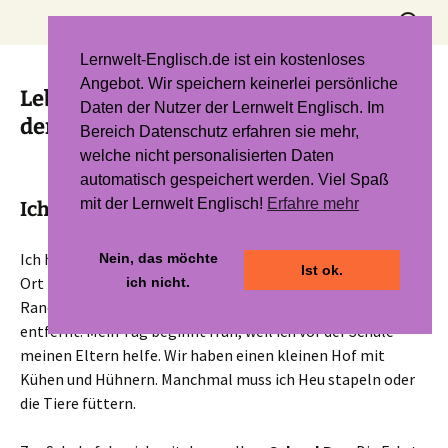
Zum
Suchen
Inhalt
nach:
springen
Lernwelt-Englisch.de ist ein kostenloses
Angebot. Wir speichern keinerlei persönliche
Leben in den USA: Auf dem Land und in
Daten der Nutzer der Lernwelt Englisch. Im
der Stadt
Bereich Datenschutz erfahren sie mehr,
welche nicht personalisierten Daten
automatisch gespeichert werden. Viel Spaß
mit der Lernwelt Englisch!
Erfahre mehr
I
ch bin Jake und lebe auf dem Land
Ich heiße Jake, bin 15 Jahre alt und wohne in einem kleinen
Nein, das möchte
Ist ok.
Ort in Texas. Rundherum gibt es Felder, Wälder und
ich nicht.
Ranches. Die nächste große Stadt ist über eine Stunde
entfernt. Mein Tag beginnt früh, weil ich vor der Schule
meinen Eltern helfe. Wir haben einen kleinen Hof mit
Kühen und Hühnern. Manchmal muss ich Heu stapeln oder
die Tiere füttern.