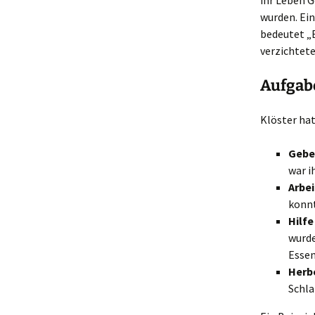
ihr Leben 
wurden. Ei
bedeutet „B
verzichtete
Aufgabe
Klöster hat
Gebe
war i
Arbei
konnt
Hilfe
wurde
Essen
Herb
Schla