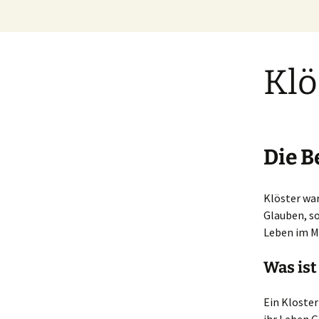
Zum
Inhalt
springen
Klö
Die B
Klöster war
Glauben, so
Leben im Mi
Was ist
Ein Kloster