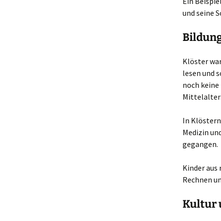
Ein Beispie
und seine S
Bildun
Klöster war
lesen und s
noch keine
Mittelalter
In Klöstern
Medizin und
gegangen.
Kinder aus 
Rechnen un
Kultur