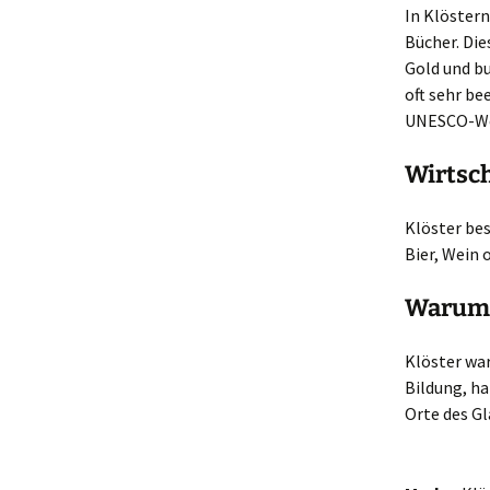
In Klöster
Bücher. Die
Gold und b
oft sehr be
UNESCO-Wel
Wirtsc
Klöster bes
Bier, Wein 
Warum 
Klöster war
Bildung, h
Orte des Gl