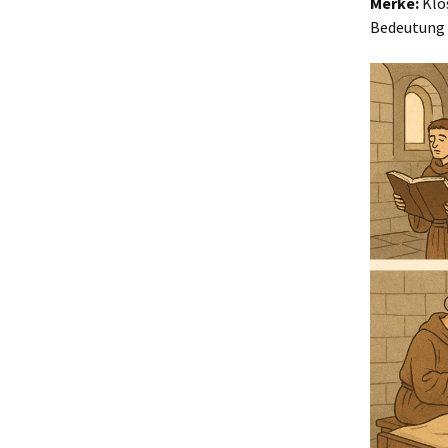
Merke:
Klös
Bedeutung f