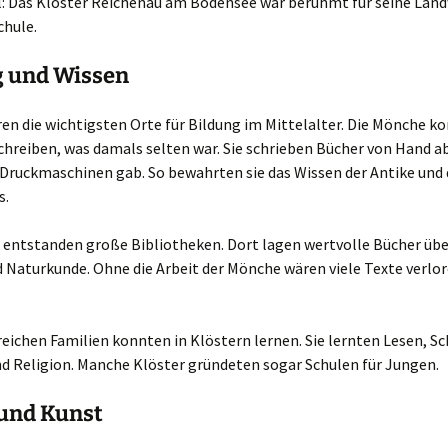
l: Das Kloster Reichenau am Bodensee war berühmt für seine Land
chule.
g und Wissen
en die wichtigsten Orte für Bildung im Mittelalter. Die Mönche k
chreiben, was damals selten war. Sie schrieben Bücher von Hand ab
 Druckmaschinen gab. So bewahrten sie das Wissen der Antike und 
s.
 entstanden große Bibliotheken. Dort lagen wertvolle Bücher übe
 Naturkunde. Ohne die Arbeit der Mönche wären viele Texte verlo
reichen Familien konnten in Klöstern lernen. Sie lernten Lesen, Sc
d Religion. Manche Klöster gründeten sogar Schulen für Jungen.
 und Kunst