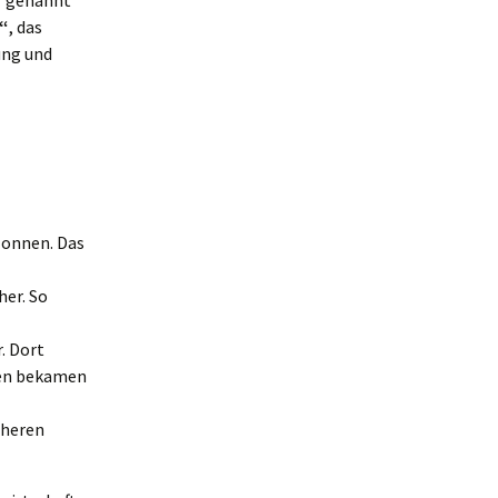
n“ genannt
a“
, das
ung und
onnen. Das
her. So
. Dort
hen bekamen
cheren