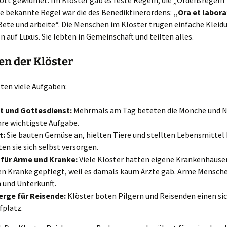
Gott gewidmet. Im Kloster gab es feste Regeln, die „Ordensregel
ne bekannte Regel war die des Benediktinerordens:
„Ora et labor
ete und arbeite“. Die Menschen im Kloster trugen einfache Kleid
n auf Luxus. Sie lebten in Gemeinschaft und teilten alles.
n der Klöster
ten viele Aufgaben:
t und Gottesdienst:
Mehrmals am Tag beteten die Mönche und N
hre wichtigste Aufgabe.
t:
Sie bauten Gemüse an, hielten Tiere und stellten Lebensmittel 
en sie sich selbst versorgen.
 für Arme und Kranke:
Viele Klöster hatten eigene Krankenhäuser
n Kranke gepflegt, weil es damals kaum Ärzte gab. Arme Mensc
 und Unterkunft.
erge für Reisende:
Klöster boten Pilgern und Reisenden einen si
fplatz.