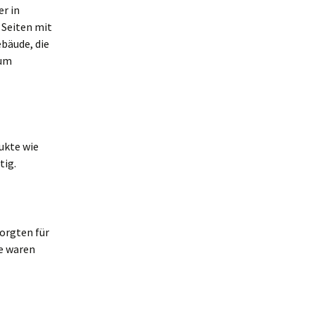
r in
 Seiten mit
bäude, die
zum
dukte wie
tig.
sorgten für
e waren