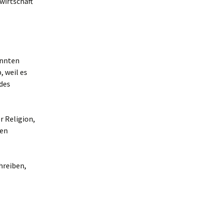
wirtschaft
onnten
, weil es
des
r Religion,
ren
hreiben,