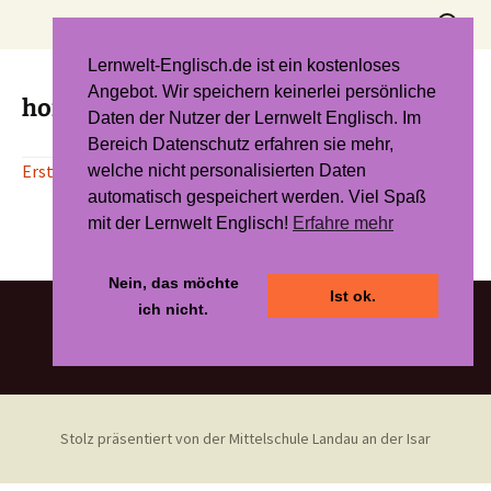
Zum
Suchen
Inhalt
nach:
springen
Lernwelt-Englisch.de ist ein kostenloses
Angebot. Wir speichern keinerlei persönliche
homologe Reihe der Alkohole
Daten der Nutzer der Lernwelt Englisch. Im
Bereich Datenschutz erfahren sie mehr,
Erstellt mit der revolutionären KI von to_teach!!
welche nicht personalisierten Daten
automatisch gespeichert werden. Viel Spaß
mit der Lernwelt Englisch!
Erfahre mehr
Nein, das möchte
Ist ok.
ich nicht.
Stolz präsentiert von der Mittelschule Landau an der Isar