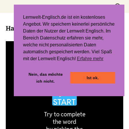
Zum
Suchen
Inhalt
nach:
springen
Lernwelt-Englisch.de ist ein kostenloses
Angebot. Wir speichern keinerlei persönliche
Hangman 6 – Unit 2
Daten der Nutzer der Lernwelt Englisch. Im
Bereich Datenschutz erfahren sie mehr,
welche nicht personalisierten Daten
automatisch gespeichert werden. Viel Spaß
mit der Lernwelt Englisch!
Erfahre mehr
Nein, das möchte
Ist ok.
ich nicht.