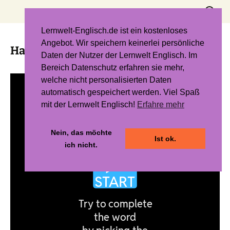
Zum
Suchen
Inhalt
nach:
springen
Lernwelt-Englisch.de ist ein kostenloses
Angebot. Wir speichern keinerlei persönliche
Hangman 4 – Unit 1
Daten der Nutzer der Lernwelt Englisch. Im
Bereich Datenschutz erfahren sie mehr,
welche nicht personalisierten Daten
automatisch gespeichert werden. Viel Spaß
mit der Lernwelt Englisch!
Erfahre mehr
Nein, das möchte
Ist ok.
ich nicht.