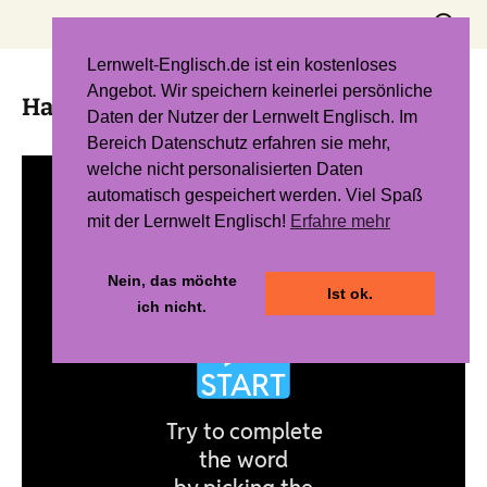
Zum
Suchen
Inhalt
nach:
springen
Lernwelt-Englisch.de ist ein kostenloses
Angebot. Wir speichern keinerlei persönliche
Hangman 3 – Unit 4
Daten der Nutzer der Lernwelt Englisch. Im
Bereich Datenschutz erfahren sie mehr,
welche nicht personalisierten Daten
automatisch gespeichert werden. Viel Spaß
mit der Lernwelt Englisch!
Erfahre mehr
Nein, das möchte
Ist ok.
ich nicht.