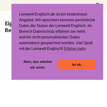
Zum
Suchen
Inhalt
nach:
springen
Lernwelt-Englisch.de ist ein kostenloses
Angebot. Wir speichern keinerlei persönliche
Eigenschaften von Quadraten und
Daten der Nutzer der Lernwelt Englisch. Im
Rechtecken
Bereich Datenschutz erfahren sie mehr,
welche nicht personalisierten Daten
automatisch gespeichert werden. Viel Spaß
mit der Lernwelt Englisch!
Erfahre mehr
Nein, das möchte
Ist ok.
ich nicht.