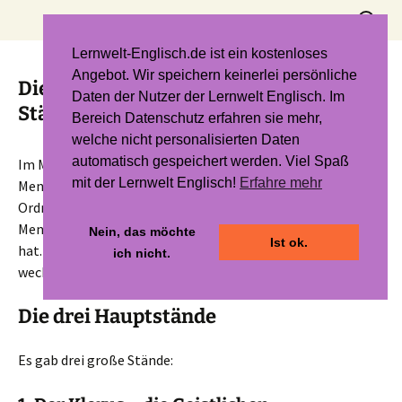
Zum
Suchen
Inhalt
nach:
springen
Lernwelt-Englisch.de ist ein kostenloses
Angebot. Wir speichern keinerlei persönliche
Die mittelalterliche
Daten der Nutzer der Lernwelt Englisch. Im
Ständegesellschaft
Bereich Datenschutz erfahren sie mehr,
welche nicht personalisierten Daten
automatisch gespeichert werden. Viel Spaß
Im Mittelalter war die Gesellschaft streng geordnet. Jeder
mit der Lernwelt Englisch!
Erfahre mehr
Mensch gehörte zu einem bestimmten
Stand
. Diese
Ordnung wurde als „Ständegesellschaft“ bezeichnet. Die
Menschen glaubten, dass Gott diese Ordnung festgelegt
Nein, das möchte
Ist ok.
hat. Deshalb war es fast unmöglich, den eigenen Stand zu
ich nicht.
wechseln.
Die drei Hauptstände
Es gab drei große Stände: