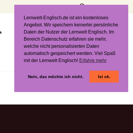
Suchen
nach:
Lernwelt-Englisch.de ist ein kostenloses
Angebot. Wir speichern keinerlei persönliche
r
Daten der Nutzer der Lernwelt Englisch. Im
Bereich Datenschutz erfahren sie mehr,
welche nicht personalisierten Daten
automatisch gespeichert werden. Viel Spaß
mit der Lernwelt Englisch!
Erfahre mehr
Nein, das möchte ich nicht.
Ist ok.