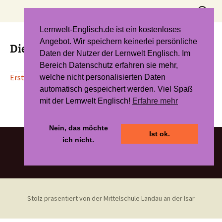
Zum
Suchen
Inhalt
nach:
springen
Lernwelt-Englisch.de ist ein kostenloses
Angebot. Wir speichern keinerlei persönliche
Die Alkane
Daten der Nutzer der Lernwelt Englisch. Im
Bereich Datenschutz erfahren sie mehr,
Erstellt mit der revolutionären KI von to_teach!!
welche nicht personalisierten Daten
automatisch gespeichert werden. Viel Spaß
mit der Lernwelt Englisch!
Erfahre mehr
Nein, das möchte
Ist ok.
ich nicht.
Stolz präsentiert von der Mittelschule Landau an der Isar