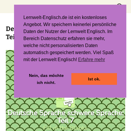
Zum
Suchen
Inhalt
nach:
springen
Lernwelt-Englisch.de ist ein kostenloses
Angebot. Wir speichern keinerlei persönliche
Deutsche Sprache – Schwere Sprache
Daten der Nutzer der Lernwelt Englisch. Im
Teil 7
Bereich Datenschutz erfahren sie mehr,
welche nicht personalisierten Daten
automatisch gespeichert werden. Viel Spaß
mit der Lernwelt Englisch!
Erfahre mehr
Nein, das möchte
Ist ok.
ich nicht.