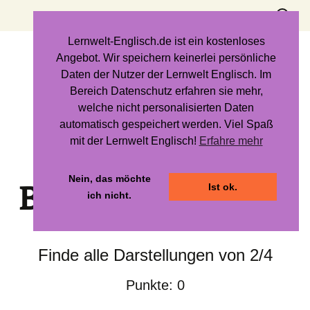
Zum
Suchen
Inhalt
nach:
springen
Lernwelt-Englisch.de ist ein kostenloses
Angebot. Wir speichern keinerlei persönliche
Brüche erkennen
Daten der Nutzer der Lernwelt Englisch. Im
Bereich Datenschutz erfahren sie mehr,
welche nicht personalisierten Daten
automatisch gespeichert werden. Viel Spaß
mit der Lernwelt Englisch!
Erfahre mehr
Nein, das möchte
Brüche erkennen
Ist ok.
ich nicht.
Finde alle Darstellungen von 2/4
Punkte: 0