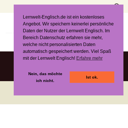
Zum
Suchen
Inhalt
nach:
springen
Lernwelt-Englisch.de ist ein kostenloses
Angebot. Wir speichern keinerlei persönliche
Daten der Nutzer der Lernwelt Englisch. Im
Bereich Datenschutz erfahren sie mehr,
welche nicht personalisierten Daten
automatisch gespeichert werden. Viel Spaß
mit der Lernwelt Englisch!
Erfahre mehr
Nein, das möchte
Ist ok.
ich nicht.
Stolz präsentiert von der Mittelschule Landau an der Isar